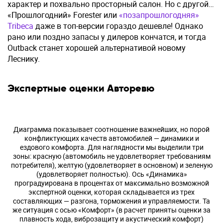
характер и похвально просторный салон. Но с другой…
«Прошлогодний» Forester или
«позапрошлогодняя»
Tribeca
даже в топ-версии гораздо дешевле! Однако
рано или поздно запасы у дилеров кончатся, и тогда
Outback станет хорошей альтернативой новому
Леснику.
Экспертные оценки Авторевю
Диаграмма показывает соотношение важнейших, но порой
конфликтующих качеств автомобилей — динамики и
ездового комфорта. Для наглядности мы выделили три
зоны: красную (автомобиль не удовлетворяет требованиям
потребителя), желтую (удовлетворяет в основном) и зеленую
(удовлетворяет полностью). Ось «Динамика»
проградуирована в процентах от максимально возможной
экспертной оценки, которая складывается из трех
составляющих — разгона, торможения и управляемости. Та
же ситуация с осью «Комфорт» (в расчет приняты оценки за
плавность хода, виброзащиту и акустический комфорт)