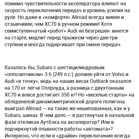
помимо чувствительности акселератора влияют на
скорость переключения передач и уровень усилия на
руле. Но даже в «комфорте» Allroad всегда живее и
отзывчивее, чем XC70 в ручном режиме! Хотя
семиступенчатый «робот» Audi не безгрешен: мнется
на старте, медлит перед прыжком через две-три
ступени и иногда подергивает при смене передач.
Казалось бы, Subaru с шестицилиндровым
«оппозитником» 3.6 (249 л.с.) должен уйти от Volvo и
Audi «в точку», ведь на наших весах Outback оказался
на 170 кг легче Оллроуда, а разница с двухтонным
XC70 и вовсе достигает 350 кг! Но «веселые старты» на
обледенелой динамометрической дороге полигона
выиграл Allroad — на таких же нешипованных, как и у
Subaru, шинах. В чем дело — в растянутых в начальной
фазе откликах Аутбэка на акселератор? Или в
подчеркнутой плавности работы «автомата»?
Интересно, что если в «драйве» переключения всегда