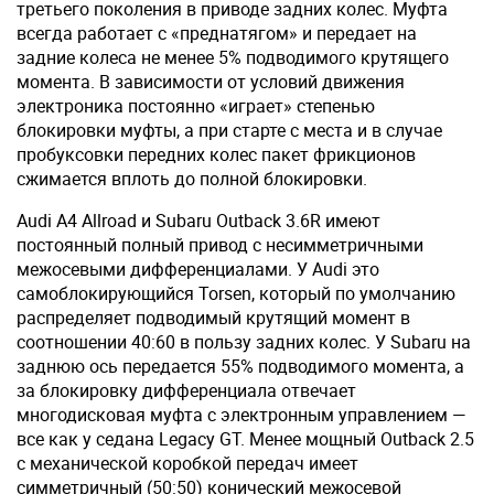
третьего поколения в приводе задних колес. Муфта
всегда работает с «преднатягом» и передает на
задние колеса не менее 5% подводимого крутящего
момента. В зависимости от условий движения
электроника постоянно «играет» степенью
блокировки муфты, а при старте с места и в случае
пробуксовки передних колес пакет фрикционов
сжимается вплоть до полной блокировки.
Audi A4 Allroad и Subaru Outback 3.6R имеют
постоянный полный привод с несимметричными
межосевыми дифференциалами. У Audi это
самоблокирующийся Torsen, который по умолчанию
распределяет подводимый крутящий момент в
соотношении 40:60 в пользу задних колес. У Subaru на
заднюю ось передается 55% подводимого момента, а
за блокировку дифференциала отвечает
многодисковая муфта с электронным управлением —
все как у седана Legacy GT. Менее мощный Outback 2.5
с механической коробкой передач имеет
симметричный (50:50) конический межосевой