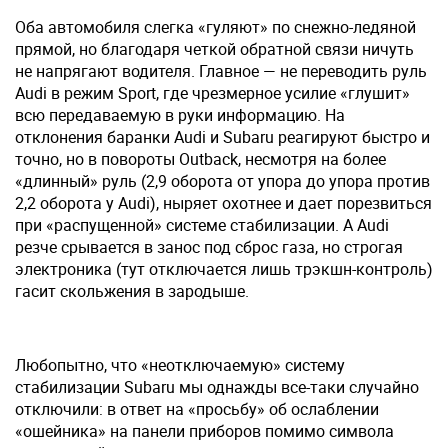
Оба автомобиля слегка «гуляют» по снежно-ледяной
прямой, но благодаря четкой обратной связи ничуть
не напрягают водителя. Главное — не переводить руль
Audi в режим Sport, где чрезмерное усилие «глушит»
всю передаваемую в руки информацию. На
отклонения баранки Audi и Subaru реагируют быстро и
точно, но в повороты Outback, несмотря на более
«длинный» руль (2,9 оборота от упора до упора против
2,2 оборота у Audi), ныряет охотнее и дает порезвиться
при «распущенной» системе стабилизации. А Audi
резче срывается в занос под сброс газа, но строгая
электроника (тут отключается лишь трэкшн-контроль)
гасит скольжения в зародыше.
Любопытно, что «неотключаемую» систему
стабилизации Subaru мы однажды все-таки случайно
отключили: в ответ на «просьбу» об ослаблении
«ошейника» на панели приборов помимо символа