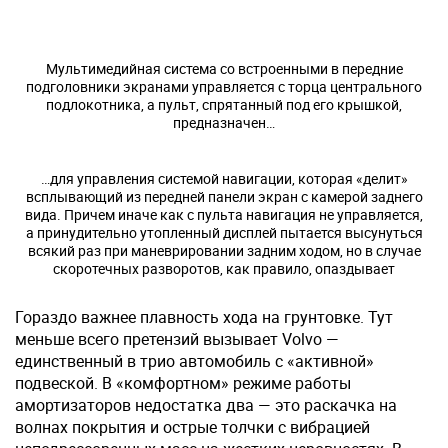
Мультимедийная система со встроенными в передние
подголовники экранами управляется с торца центрального
подлокотника, а пульт, спрятанный под его крышкой,
предназначен…
…для управления системой навигации, которая «делит»
всплывающий из передней панели экран с камерой заднего
вида. Причем иначе как с пульта навигация не управляется,
а принудительно утопленный дисплей пытается высунуться
всякий раз при маневрировании задним ходом, но в случае
скоротечных разворотов, как правило, опаздывает
Гораздо важнее плавность хода на грунтовке. Тут
меньше всего претензий вызывает Volvo —
единственный в трио автомобиль с «активной»
подвеской. В «комфортном» режиме работы
амортизаторов недостатка два — это раскачка на
волнах покрытия и острые толчки с вибрацией