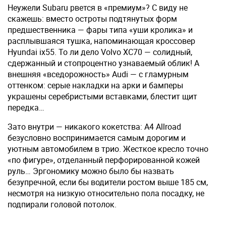
Неужели Subaru рвется в «премиум»? С виду не
скажешь: вместо остроты подтянутых форм
предшественника — фары типа «уши кролика» и
расплывшаяся тушка, напоминающая кроссовер
Hyundai ix55. То ли дело Volvo XC70 — солидный,
сдержанный и стопроцентно узнаваемый облик! А
внешняя «вседорожность» Audi — с гламурным
оттенком: серые накладки на арки и бамперы
украшены серебристыми вставками, блестит щит
передка…
Зато внутри — никакого кокетства: A4 Allroad
безусловно воспринимается самым дорогим и
уютным автомобилем в трио. Жесткое кресло точно
«по фигуре», отделанный перфорированной кожей
руль… Эргономику можно было бы назвать
безупречной, если бы водители ростом выше 185 см,
несмотря на низкую относительно пола посадку, не
подпирали головой потолок.