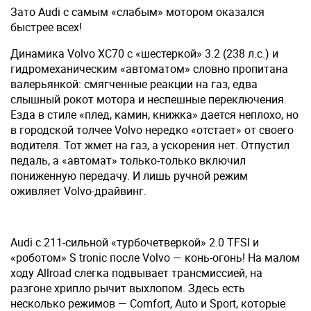
Зато Audi с самым «слабым» мотором оказался
быстрее всех!
Динамика Volvo XC70 с «шестеркой» 3.2 (238 л.с.) и
гидромеханическим «автоматом» словно пропитана
валерьянкой: смягченные реакции на газ, едва
слышный рокот мотора и неспешные переключения.
Езда в стиле «плед, камин, книжка» дается неплохо, но
в городской толчее Volvo нередко «отстает» от своего
водителя. Тот жмет на газ, а ускорения нет. Отпустил
педаль, а «автомат» только-только включил
пониженную передачу. И лишь ручной режим
оживляет Volvo-драйвинг.
Audi с 211-сильной «турбочетверкой» 2.0 TFSI и
«роботом» S tronic после Volvo — конь-огонь! На малом
ходу Allroad слегка подвывает трансмиссией, на
разгоне хрипло рычит выхлопом. Здесь есть
несколько режимов — Comfort, Auto и Sport, которые