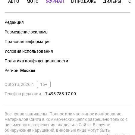
АВТО
МОТО
ЖУРНАЛ
В ПРОДАЖЕ
ДИЛЕРЫ
ОТ
Редакция
Размещение рекламы
Правовая информация
Условия использования
Политика конфиденциальности
Регион:
Москва
Quto.ru, 2026 г.
16+
Телефон редакции:
+7 495 785-17-00
Все права защищены. Полное или частичное копирование
материалов Сайта в коммерческих целях разрешено только с
письменного разрешения владельца Сайта. В случае
обнаружения нарушений, виновные лица могут быть