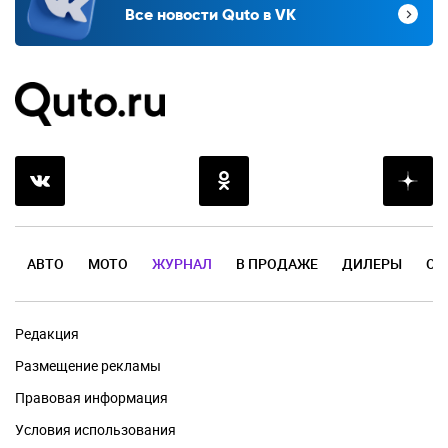
Все новости Quto в VK
АВТО
МОТО
ЖУРНАЛ
В ПРОДАЖЕ
ДИЛЕРЫ
ОТ
Редакция
Размещение рекламы
Правовая информация
Условия использования