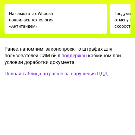
На самокатах Whoosh
Госдума н
появилась технология
отмену ш
«Антитандем»
скорость
Ранее, напомним, законопроект о штрафах для
пользователей СИМ был
поддержан
кабмином при
условии доработки документа.
Полная таблица штрафов за нарушения ПДД