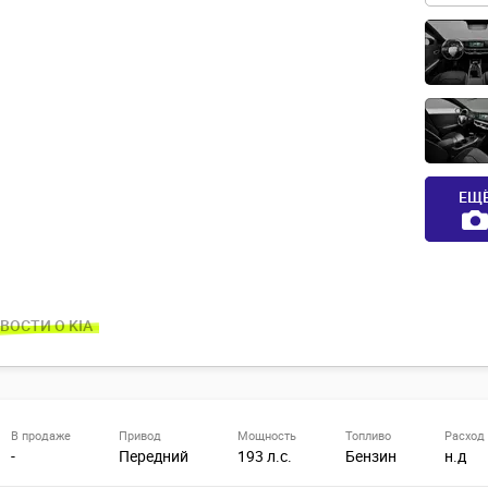
ЕЩ
ВОСТИ О KIA
В продаже
Привод
Мощность
Топливо
Расход
-
Передний
193 л.с.
Бензин
н.д