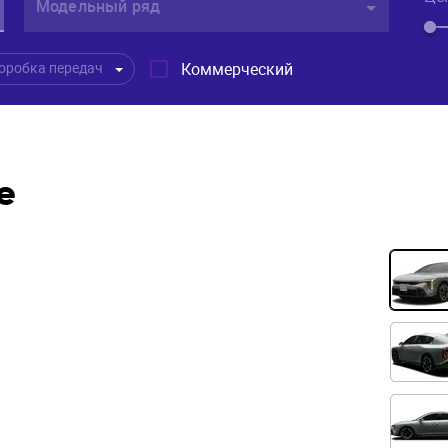
Модельный ряд
Коммерческий
оробка передач
е