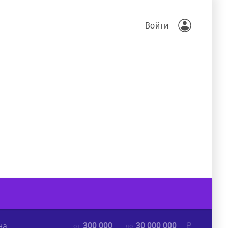
Войти
300 000
30 000 000
₽
на
от
до