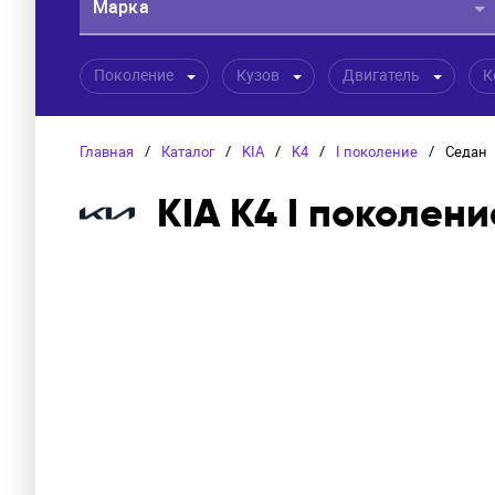
Марка
Поколение
Кузов
Двигатель
К
Главная
/
Каталог
/
KIA
/
K4
/
I поколение
/
Седан
KIA K4 I поколени