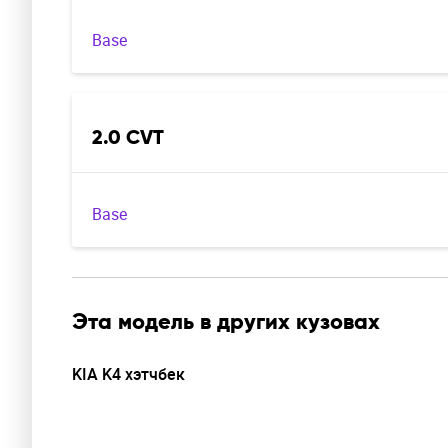
Base
2.0 CVT
Base
Эта модель в других кузовах
KIA K4 хэтчбек