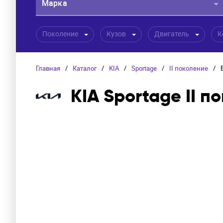
Марка
Поколение
Кузов
Двигатель
К
Главная
/
Каталог
/
KIA
/
Sportage
/
II поколение
/
KIA Sportage II п