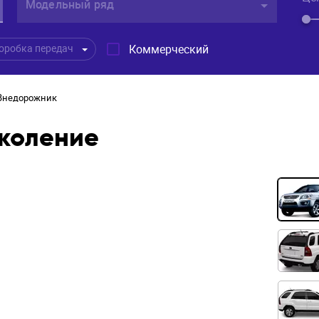
Модельный ряд
Коммерческий
оробка передач
Внедорожник
околение