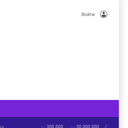
Войти
300 000
30 000 000
₽
на
от
до