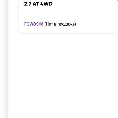
2.7 AT 4WD
-
FQWDS66
(Нет в продаже)