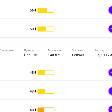
56
50
В продаже
Привод
Мощность
Топливо
Расход
-
Полный
140 л.с.
Бензин
8 л/100 км
45
43
40