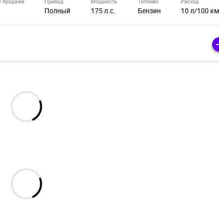
В продаже
Привод
Мощность
Топливо
Расход
Полный
175 л.с.
Бензин
10 л/100 к