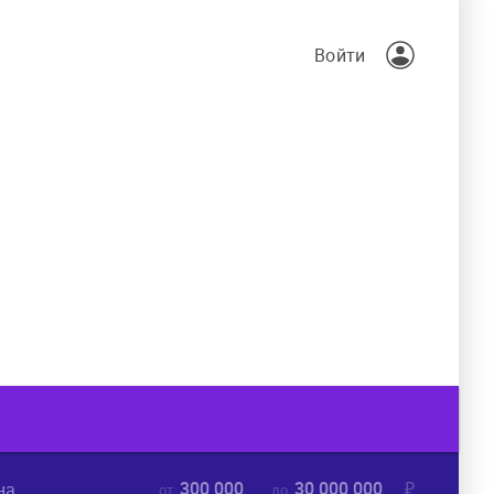
Войти
300 000
30 000 000
₽
на
от
до