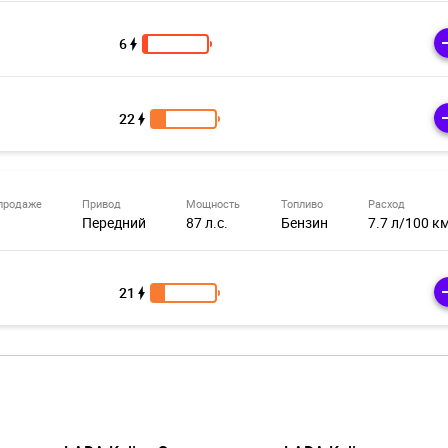
6
22
продаже
Привод
Мощность
Топливо
Расход
Передний
87 л.с.
Бензин
7.7 л/100 к
21