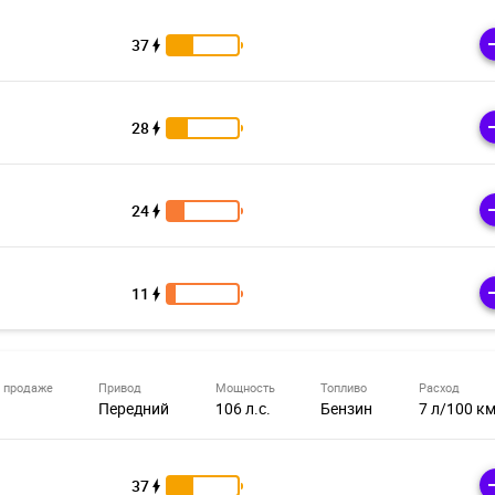
37
28
24
11
 продаже
Привод
Мощность
Топливо
Расход
Передний
106 л.с.
Бензин
7 л/100 к
37