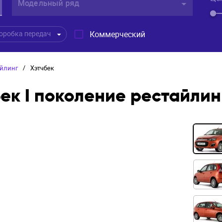
Модельный ряд
Коммерческий
оробка передач
айлинг
/
Хэтчбек
бек I поколение рестайлин