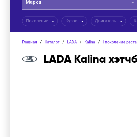
Марка
Поколение
Кузов
Двигатель
К
Главная
/
Каталог
/
LADA
/
Kalina
/
I поколение рест
LADA Kalina хэтч