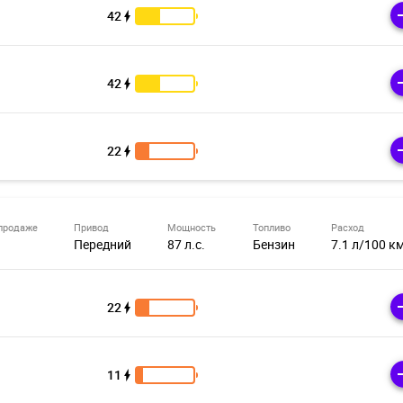
42
42
22
продаже
Привод
Мощность
Топливо
Расход
Передний
87 л.с.
Бензин
7.1 л/100 к
22
11