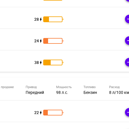
28
24
38
 продаже
Привод
Мощность
Топливо
Расход
Передний
98 л.с.
Бензин
8 л/100 к
22