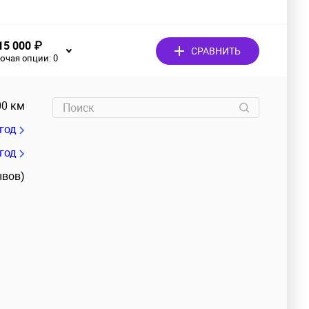
15 000 ₽
СРАВНИТЬ
ючая опции:
0
00 км
/год
 год
ывов)