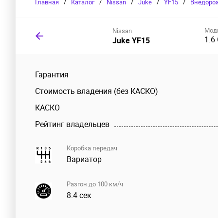
Главная
/
Каталог
/
Nissan
/
Juke
/
YF15
/
Внедоро
Мод
Nissan
1.6
Juke YF15
Гарантия
Стоимость владения (без КАСКО)
КАСКО
Рейтинг владельцев
Коробка передач
Вариатор
Разгон до 100 км/ч
8.4 сек