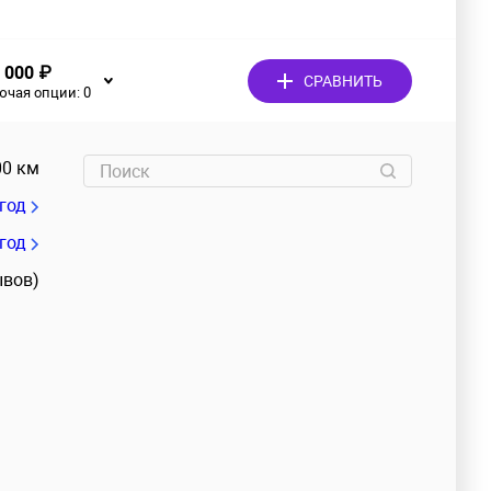
 000 ₽
СРАВНИТЬ
ючая опции:
0
00 км
/год
 год
ывов)