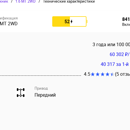
жник
/
1.6 MT 2WD
/
Технические характеристики
ификация
841
52
 MT 2WD
Вкл
3 года или 100 0
60 302 ₽
40 317
за 1-й
4.5
(5 отз
Привод
Передний