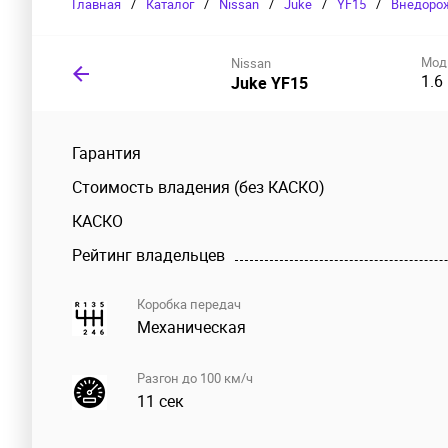
Главная
/
Каталог
/
Nissan
/
Juke
/
YF15
/
Внедоро
Мод
Nissan
1.6
Juke YF15
Гарантия
Стоимость владения (без КАСКО)
КАСКО
Рейтинг владельцев
Коробка передач
Механическая
Разгон до 100 км/ч
11 сек