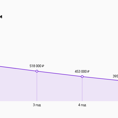
и
518 000 ₽
453 000 ₽
395
3 год
4 год