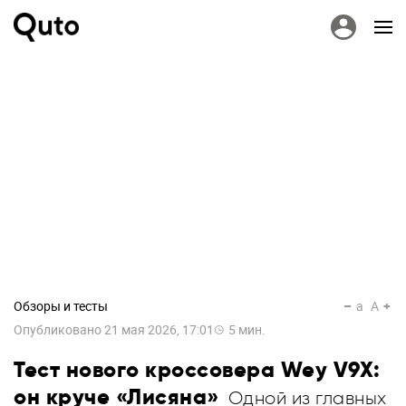
Обзоры и тесты
a
A
Опубликовано
21 мая 2026, 17:01
5
мин.
Тест нового кроссовера Wey V9X:
он круче «Лисяна»
Одной из главных