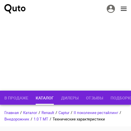
В ПРОДАЖЕ
КАТАЛОГ
ДИЛЕРЫ
ОТЗЫВЫ
ПОДБОРК
Главная
/
Каталог
/
Renault
/
Captur
/
II поколение рестайлинг
/
Внедорожник
/
1.0 T MT
/
Технические характеристики