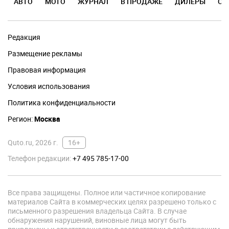
АВТО
МОТО
ЖУРНАЛ
В ПРОДАЖЕ
ДИЛЕРЫ
ОТ
Редакция
Размещение рекламы
Правовая информация
Условия использования
Политика конфиденциальности
Регион:
Москва
Quto.ru, 2026 г.
16+
Телефон редакции:
+7 495 785-17-00
Все права защищены. Полное или частичное копирование
материалов Сайта в коммерческих целях разрешено только с
письменного разрешения владельца Сайта. В случае
обнаружения нарушений, виновные лица могут быть