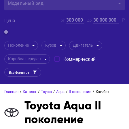
Модельный ряд
300 000
30 000 000
₽
Цена
от
до
Поколение
Кузов
Двигатель
Коробка передач
Коммерческий
Все фильтры
Главная
/
Каталог
/
Toyota
/
Aqua
/
II поколение
/
Хэтчбек
Toyota Aqua II
поколение