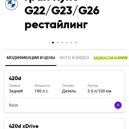
G22/G23/G26
рестайлинг
МОДИФИКАЦИИ И ЦЕНЫ
ФОТО И ВИДЕО
НОВОСТИ О BMW
420d
Привод
Мощность
Топливо
Расход
Задний
190 л.с.
Дизель
5.6 л/100 км
Base
420d xDrive