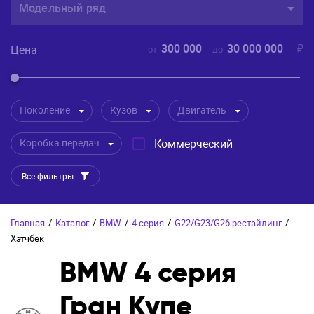
Модельный ряд
300 000
30 000 000
₽
Цена
от
до
Поколение
Кузов
Двигатель
Коробка передач
Коммерческий
Все фильтры
Главная
/
Каталог
/
BMW
/
4 серия
/
G22/G23/G26 рестайлинг
/
Хэтчбек
BMW 4 серия
Гран Купе