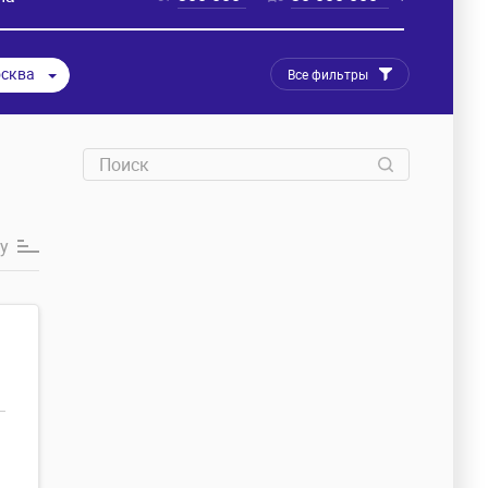
сква
Все фильтры
у