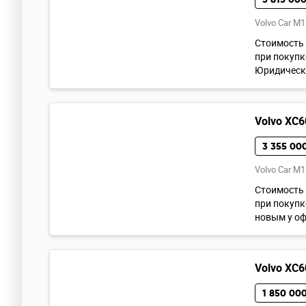
Volvo Car M1
Cтoимoсть 
при покупк
Юридическа
Volvo XC6
3 355 00
Volvo Car M1
Cтoимoсть 
при покупк
новым у оф
Volvo XC6
1 850 000