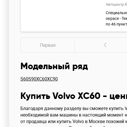
Автоцентр 
Специально
окрасе - Т
по 46 пунк
Первая
Модельный ряд
S60
S90
XC60
XC90
Купить Volvo XC60 - цен
Благодаря данному разделу вы сможете купить Vo
необходимой вам машины в настоящий момент не
от продавца или купить Volvo в Москве похожей