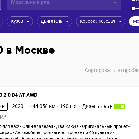
Модельный ряд
Кузов
Двигатель
Коробка передач
Мо
0 в Москве
Сортировать по
пробег
0 2.0 D4 AT AWD
2020 г.
44 058 км
190 л.с.
Дизель
65
 ₽
КМ/Ч
 для вас! - Один владелец - Два ключа - Оригинальный пробег -
окрас - Автомобиль продиагностирован по 46 пунктам -
 чистый - Выполнена предпродажная подготовка - Готов