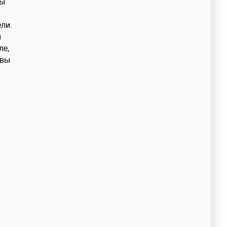
вы
ли.
ы
ле,
 вы