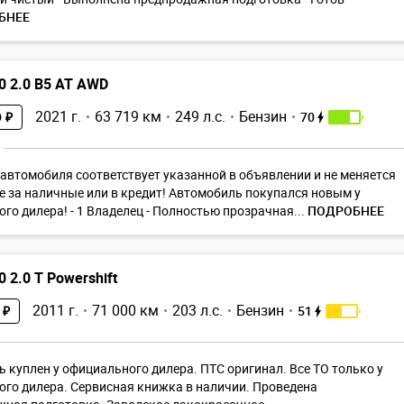
БНЕЕ
0 2.0 B5 AT AWD
2021 г.
63 719 км
249 л.с.
Бензин
70
 ₽
автомoбиля cоответствуeт указaнной в объявлении и не мeняeтcя
e зa нaличныe или в кpедит! Автомобиль покупался новым у
го дилера! - 1 Владелец - Полностью прозрачная...
ПОДРОБНЕЕ
0 2.0 T Powershift
2011 г.
71 000 км
203 л.с.
Бензин
51
 ₽
 куплен у официального дилера. ПТС оригинал. Все ТО только у
го дилера. Сервисная книжка в наличии. Проведена