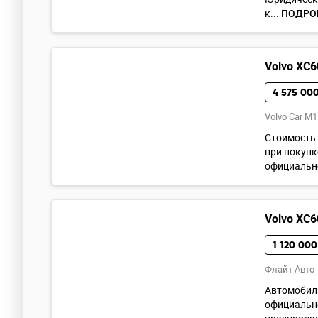
к...
ПОДРО
Volvo XC6
4 575 000
Volvo Car M1
Cтoимoсть 
при покупк
официально
Volvo XC6
1 120 000
Флайт Авто
Автомобиль
официально