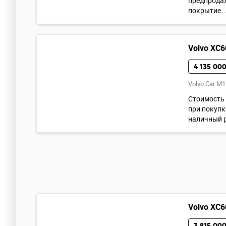
предпрода
покрытие...
Volvo XC6
4 135 000
Volvo Car M1
Стоимость 
при покупке
наличный р
Volvo XC6
3 815 000