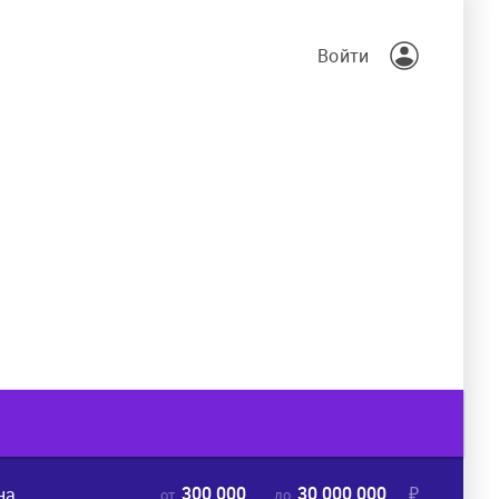
Войти
300 000
30 000 000
₽
на
от
до