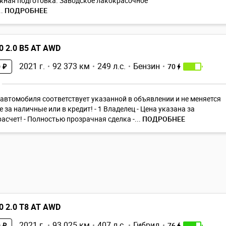
жная подготовка. Заводское лакокрасочное
.
ПОДРОБНЕЕ
0 2.0 B5 AT AWD
2021 г.
92 373 км
249 л.с.
Бензин
70
 ₽
автомобиля соответствует указанной в объявлении и не меняется
 за наличные или в кредит! - 1 Владелец - Цена указана за
асчет! - Полностью прозрачная сделка -...
ПОДРОБНЕЕ
0 2.0 T8 AT AWD
2021 г.
93 025 км
407 л.с.
Гибрид
76
 ₽