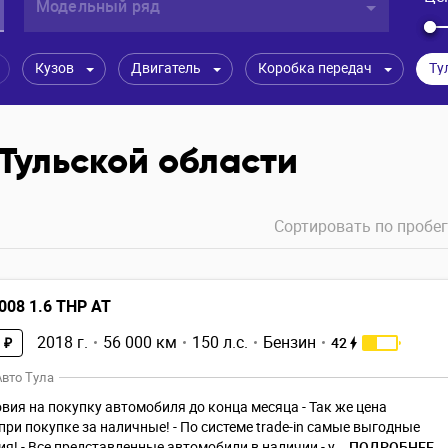
Модельный ряд
Кузов
Двигатель
Коробка передач
Ту
 Тульской области
Сортировать по
пробег
008 1.6 THP AT
2018 г.
56 000 км
150 л.с.
Бензин
42
 ₽
вто Тула
овия на покупку автомобиля до конца месяца - Так же цена
при покупке за наличные! - По системе trade-in самые выгодные
я! - Все представленные автомобили в наличии - у...
ПОДРОБНЕЕ