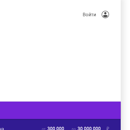
Войти
300 000
30 000 000
₽
на
от
до