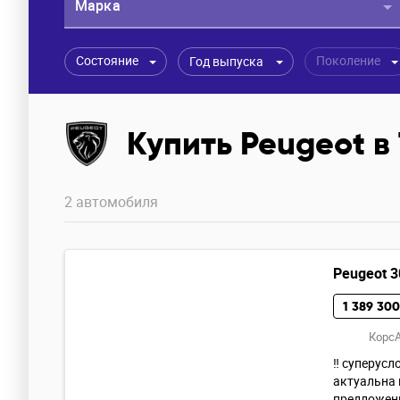
Марка
Состояние
Поколение
Год выпуска
Купить Peugeot в
2 автомобиля
Peugeot 3
1 389 300
КорсА
‼ суперусл
актуальна 
предложени