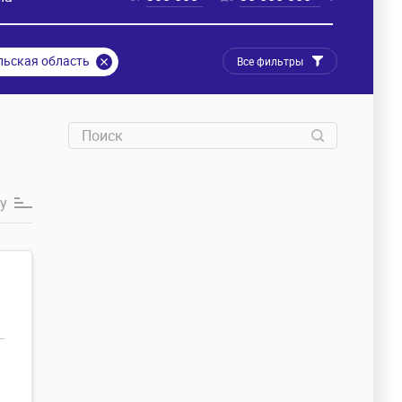
льская область
Все фильтры
у