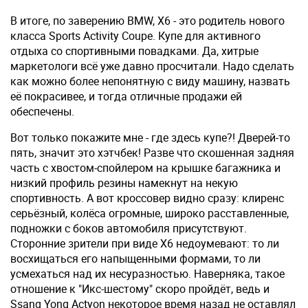
В итоге, по заверению BMW, X6 - это родитель нового
класса Sports Activity Coupe. Купе для активного
отдыха со спортивными повадками. Да, хитрые
маркетологи всё уже давно просчитали. Надо сделать
как можно более непонятную с виду машину, назвать
её покрасивее, и тогда отличные продажи ей
обеспечены.
Вот только покажите мне - где здесь купе?! Дверей-то
пять, значит это хэтчбек! Разве что скошенная задняя
часть с хвостом-спойлером на крышке багажника и
низкий профиль резины намекнут на некую
спортивность. А вот кроссовер видно сразу: клиренс
серьёзный, колёса огромные, широко расставленные,
подножки с боков автомобиля присутствуют.
Сторонние зрители при виде X6 недоумевают: то ли
восхищаться его напыщенными формами, то ли
усмехаться над их несуразностью. Наверняка, такое
отношение к "Икс-шестому" скоро пройдёт, ведь и
Ssang Yong Actyon некоторое время назад не оставлял