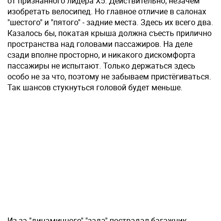
от признанного лидера X5. Действительно, незачем
изобретать велосипед. Но главное отличие в салонах
"шестого" и "пятого" - задние места. Здесь их всего два.
Казалось бы, покатая крыша должна съесть прилично
пространства над головами пассажиров. На деле
сзади вполне просторно, и никакого дискомфорта
пассажиры не испытают. Только держаться здесь
особо не за что, поэтому не забываем пристёгиваться.
Так шансов стукнуться головой будет меньше.
Из-за "динамичного" "зада" пострадал багажник.