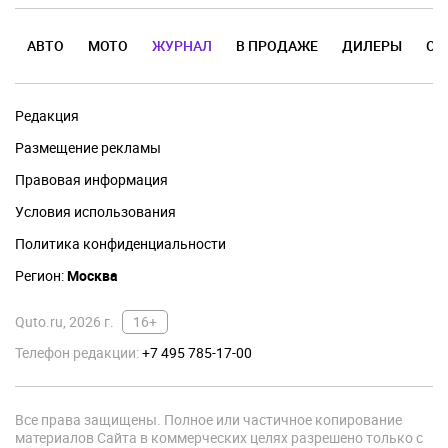
АВТО
МОТО
ЖУРНАЛ
В ПРОДАЖЕ
ДИЛЕРЫ
ОТ
Редакция
Размещение рекламы
Правовая информация
Условия использования
Политика конфиденциальности
Регион:
Москва
Quto.ru, 2026 г.
16+
Телефон редакции:
+7 495 785-17-00
Все права защищены. Полное или частичное копирование
материалов Сайта в коммерческих целях разрешено только с