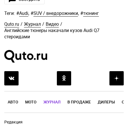
Теги:
#
Audi
,
#
SUV / внедорожники
,
#
тюнинг
Quto.ru
/
Журнал
/
Видео
/
Английские тюнеры накачали кузов Audi Q7
стероидами
АВТО
МОТО
ЖУРНАЛ
В ПРОДАЖЕ
ДИЛЕРЫ
ОТ
Редакция