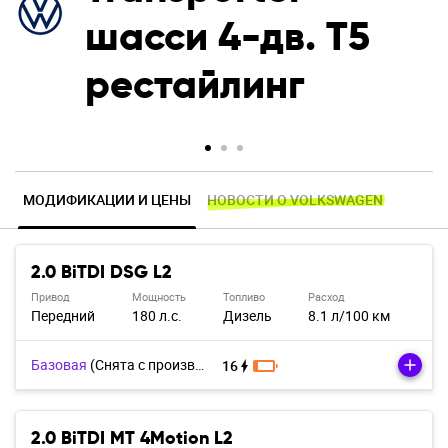
шасси 4-дв. T5
рестайлинг
МОДИФИКАЦИИ И ЦЕНЫ
НОВОСТИ О VOLKSWAGEN
2.0 BiTDI DSG L2
Привод
Мощность
Топливо
Расход
Передний
180 л.с.
Дизель
8.1 л/100 км
Базовая
(Cнята с производства)
16
2.0 BiTDI MT 4Motion L2