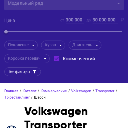
Модельный ряд
300 000
30 000 000
₽
Цена
от
до
Поколение
Кузов
Двигатель
Коробка передач
Коммерческий
Все фильтры
Главная
/
Каталог
/
Коммерческие
/
Volkswagen
/
Transporter
/
T5 рестайлинг
/
Шасси
Volkswagen
Transporter