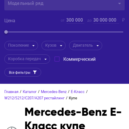
Модельный ряд
300 000
30 000 000
₽
Цена
от
до
Поколение
Кузов
Двигатель
Коробка передач
Коммерческий
Все фильтры
Главная
/
Каталог
/
Mercedes-Benz
/
E-Класс
/
W212/S212/C207/A207 рестайлинг
/
Купе
Mercedes-Benz E-
Класс купе