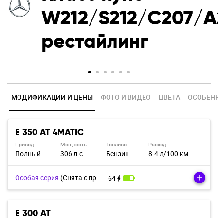
W212/S212/C207/A
рестайлинг
МОДИФИКАЦИИ И ЦЕНЫ
ФОТО И ВИДЕО
Ц
В
Е
Т
А
ОСОБЕН
E 350 AT 4MATIC
Привод
Мощность
Топливо
Расход
Полный
306 л.с.
Бензин
8.4 л/100 км
Особая серия
(Cнята с производства)
64
E 300 AT