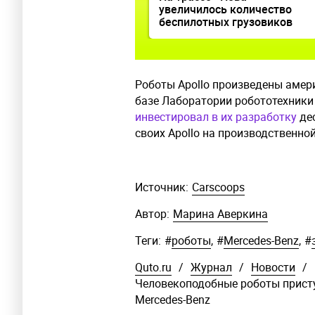
увеличилось количество
беспилотных грузовиков
Роботы Apollo произведены амери
базе Лаборатории робототехники 
инвестировал в их разработку
дес
своих Apollo на производственно
Источник:
Carscoops
Автор:
Марина Аверкина
Теги:
#
роботы
,
#
Mercedes-Benz
,
#
Quto.ru
/
Журнал
/
Новости
/
Человекоподобные роботы присту
Mercedes-Benz