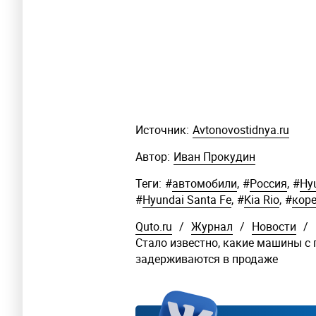
Источник:
Avtonovostidnya.ru
Автор:
Иван Прокудин
Теги:
#
автомобили
,
#
Россия
,
#
Hyu
#
Hyundai Santa Fe
,
#
Kia Rio
,
#
кор
Quto.ru
/
Журнал
/
Новости
/
Стало известно, какие машины с 
задерживаются в продаже