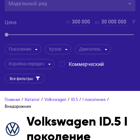
Модельный ряд
300 000
30 000 000
₽
Цена
от
до
Поколение
Кузов
Двигатель
Коробка передач
Коммерческий
Все фильтры
Главная
/
Каталог
/
Volkswagen
/
ID.5
/
I поколение
/
Внедорожник
Volkswagen ID.5 I
поколение