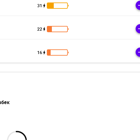
31
22
16
чбек