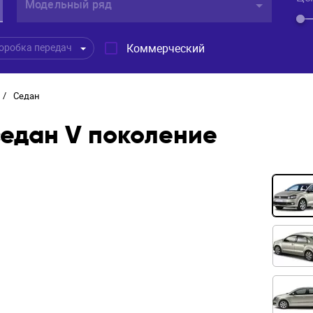
Модельный ряд
Коммерческий
оробка передач
/
Седан
седан V поколение