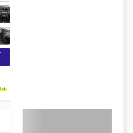
Ё
ВЫ
м