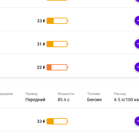
33
31
22
продаже
Привод
Мощность
Топливо
Расход
Передний
85 л.с.
Бензин
6.5 л/100 к
33