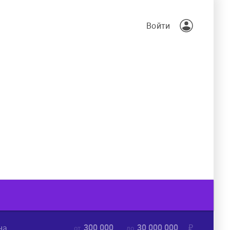
Войти
300 000
30 000 000
₽
на
от
до