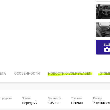
ЕЩ
Е
Т
А
ОСОБЕННОСТИ
НОВОСТИ О VOLKSWAGEN
ОТЗЫ
 продаже
Привод
Мощность
Топливо
Расход
Передний
105 л.с.
Бензин
7 л/100 к