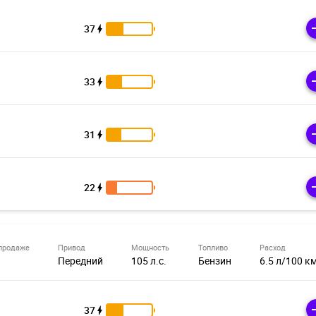
37
33
31
22
продаже
Привод
Мощность
Топливо
Расход
Передний
105 л.с.
Бензин
6.5 л/100 к
37