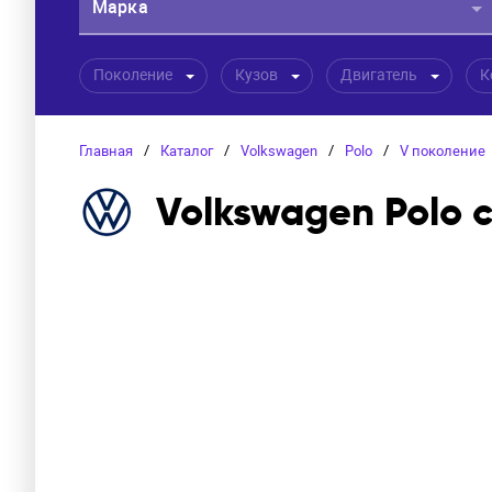
Марка
Поколение
Кузов
Двигатель
К
Главная
/
Каталог
/
Volkswagen
/
Polo
/
V поколение
Volkswagen Polo 