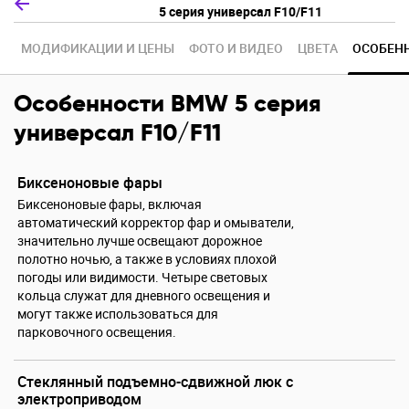
5 серия универсал F10/F11
МОДИФИКАЦИИ И ЦЕНЫ
ФОТО И ВИДЕО
Ц
В
Е
Т
А
ОСОБЕН
Особенности BMW 5 серия
универсал F10/F11
Биксеноновые фары
Биксеноновые фары, включая
автоматический корректор фар и омыватели,
значительно лучше освещают дорожное
полотно ночью, а также в условиях плохой
погоды или видимости. Четыре световых
кольца служат для дневного освещения и
могут также использоваться для
парковочного освещения.
Стеклянный подъемно-сдвижной люк с
электроприводом