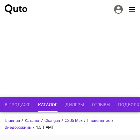
В ПРОДАЖЕ
КАТАЛОГ
ДИЛЕРЫ
ОТЗЫВЫ
ПОДБОРК
Главная
/
Каталог
/
Changan
/
CS35 Max
/
I поколение
/
Внедорожник
/
1.5 T AMT