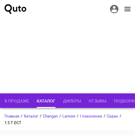
В ПРОДАЖЕ
КАТАЛОГ
ДИЛЕРЫ
ОТЗЫВЫ
ПОДБОРК
Главная
/
Каталог
/
Changan
/
Lamore
/
I поколение
/
Седан
/
1.5 T DCT