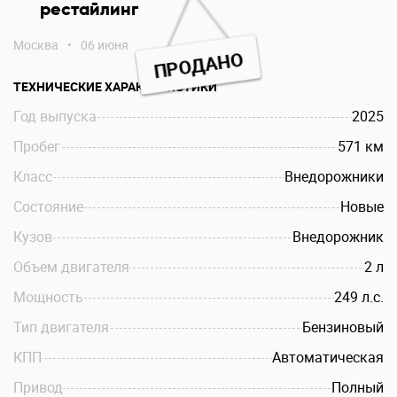
рестайлинг
Москва
•
06 июня
ПРОДАНО
ТЕХНИЧЕСКИЕ ХАРАКТЕРИСТИКИ
Год выпуска
2025
Пробег
571 км
Класс
Внедорожники
Состояние
Новые
Кузов
Внедорожник
Объем двигателя
2 л
Мощность
249 л.c.
Тип двигателя
Бензиновый
КПП
Автоматическая
Привод
Полный