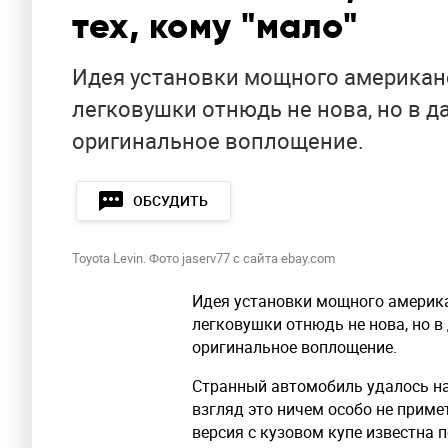
тех, кому "мало"
Идея установки мощного американ
легковушки отнюдь не нова, но в д
оригинальное воплощение.
ОБСУДИТЬ
Toyota Levin. Фото jaserv77 с сайта ebay.com
Идея установки мощного америка
легковушки отнюдь не нова, но в
оригинальное воплощение.
Странный автомобиль удалось най
взгляд это ничем особо не примет
версия с кузовом купе известна п