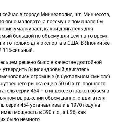
я сейчас в городе Миннеаполис, шт. Миннесота,
ля явно маловато, а посему не помешало бы
тория умалчивает, какой двигатель для
амый большой по объему для Levin в то время
а и то только для экспорта в США. В Японии же
 115-сильный.
ельцем решено было в качестве достойной
 утвердить 8-цилиндровый двигатель
к именовались огромные (в буквальном смысле)
внутреннего рынка еще в 50-60-х гг. прошлого
игатель серии 454 – в индексе отражен объем в
вычном выражении объем данного двигателя
ель серии 454 устанавливали в 1970 году на
н имел мощность в 390 л.с., а LS6, как
ких было немного.