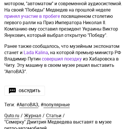
мотором, "автоматом" и современной аудиосистемой.
На своей "Победы" Медведев на прошлой неделе
принял участие в пробеге
посвященном столетию
первого ралли на Приз Императора Николая II.
Компанию ему составил президент Украины Виктор
Янукович, который выбрал открытую "Победу".
Ранее также сообщалось, что музейным экспонатом
станет и
Lada Kalina
, на которой премьер-министр РФ
Владимир Путин
совершил поездку
из Хабаровска в
Читу. Эту машину в своем музее решил выставить
"АвтоВАЗ".
ОБСУДИТЬ
Теги:
#
АвтоВАЗ
,
#
популярные
Quto.ru
/
Журнал
/
Статьи
/
"Семерку" Дмитрия Медведева выставят в музее
ретро-автомобилей