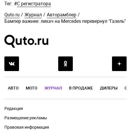
Тег:
#
С регистратора
Quto.ru
/
Журнал
/
Авторамблер
/
Бампер важнее: лихач на Mercedes перевернул "Газель"
АВТО
МОТО
ЖУРНАЛ
В ПРОДАЖЕ
ДИЛЕРЫ
ОТ
Редакция
Размещение рекламы
Правовая информация