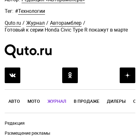
Тег:
#
Технологии
Quto.ru
/
Журнал
/
Авторамблер
/
Готовый к серии Honda Civic Type R покажут в марте
АВТО
МОТО
ЖУРНАЛ
В ПРОДАЖЕ
ДИЛЕРЫ
ОТ
Редакция
Размещение рекламы