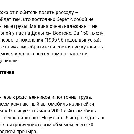
ожают любители возить рассаду –
дет тем, кто постоянно берет с собой не
ритные грузы. Машина очень надежная – не
ной у нас на Дальнем Востоке. За 150 тысяч
ервого поколения (1995-96 годов выпуска).
е внимание обратите на состояние кузова – а
 модели даже в почтенном возрасте не
дельцам.
ятачке
пятерых родственников и полтонны груза,
всем компактный автомобиль из линейки
я Vitz выпуска начала 2000-х. Автомобиль
тесной парковке. Но учтите: быстро ездить не
лся литровым мотором объемом всего 70
родской проныра.