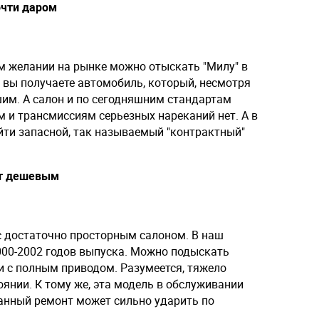
очти даром
ом желании на рынке можно отыскать "Милу" в
 вы получаете автомобиль, который, несмотря
шим. А салон и по сегодняшним стандартам
 и трансмиссиям серьезных нареканий нет. А в
йти запасной, так называемый "контрактный"
дет дешевым
 с достаточно просторным салоном. В наш
00-2002 годов выпуска. Можно подыскать
 и с полным приводом. Разумеется, тяжело
янии. К тому же, эта модель в обслуживании
анный ремонт может сильно ударить по