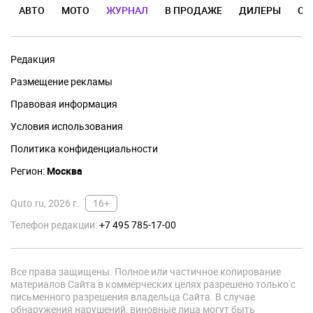
АВТО
МОТО
ЖУРНАЛ
В ПРОДАЖЕ
ДИЛЕРЫ
ОТ
Редакция
Размещение рекламы
Правовая информация
Условия использования
Политика конфиденциальности
Регион:
Москва
Quto.ru, 2026 г.
16+
Телефон редакции:
+7 495 785-17-00
Все права защищены. Полное или частичное копирование
материалов Сайта в коммерческих целях разрешено только с
письменного разрешения владельца Сайта. В случае
обнаружения нарушений, виновные лица могут быть