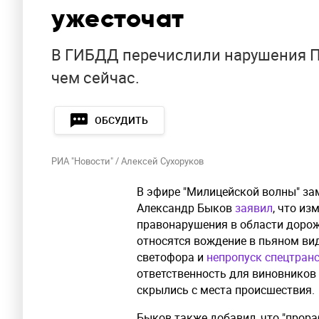
ужесточат
В ГИБДД перечислили нарушения ПД
чем сейчас.
ОБСУДИТЬ
РИА "Новости" / Алексей Сухоруков
В эфире "Милицейской волны" з
Александр Быков
заявил
, что из
правонарушения в области дорожн
относятся вождение в пьяном вид
светофора и
непропуск спецтран
ответственность для виновников
скрылись с места происшествия.
Быков также добавил, что "прора