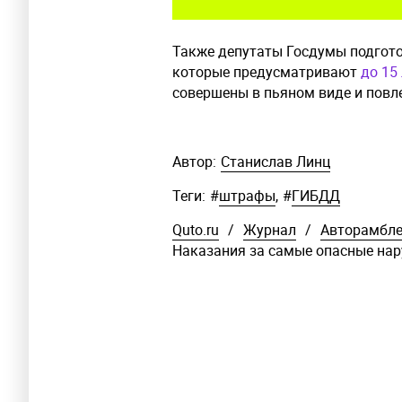
Также депутаты Госдумы подготов
которые предусматривают
до 15
совершены в пьяном виде и повле
Автор:
Станислав Линц
Теги:
#
штрафы
,
#
ГИБДД
Quto.ru
/
Журнал
/
Авторамбл
Наказания за самые опасные на