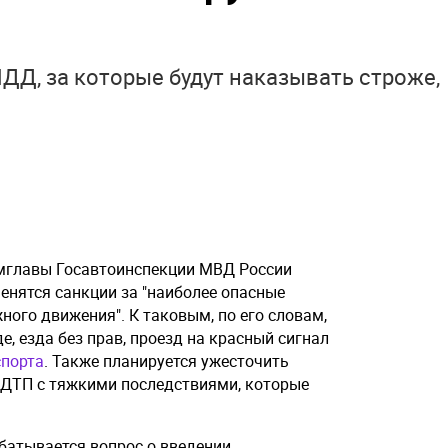
Д, за которые будут наказывать строже,
амглавы Госавтоинспекции МВД России
менятся санкции за "наиболее опасные
ого движения". К таковым, по его словам,
е, езда без прав, проезд на красный сигнал
спорта
. Также планируется ужесточить
 ДТП с тяжкими последствиями, которые
батывается вопрос о введении