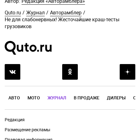
Автор:
Редакция «Авторамблера»
Quto.ru
/
Журнал
/
Авторамблер
/
Не для слабонервных! Жесточайшие краш-тесты
грузовиков
АВТО
МОТО
ЖУРНАЛ
В ПРОДАЖЕ
ДИЛЕРЫ
ОТ
Редакция
Размещение рекламы
Правовая информация