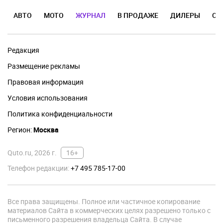
АВТО
МОТО
ЖУРНАЛ
В ПРОДАЖЕ
ДИЛЕРЫ
ОТ
Редакция
Размещение рекламы
Правовая информация
Условия использования
Политика конфиденциальности
Регион:
Москва
Quto.ru, 2026 г.
16+
Телефон редакции:
+7 495 785-17-00
Все права защищены. Полное или частичное копирование
материалов Сайта в коммерческих целях разрешено только с
письменного разрешения владельца Сайта. В случае