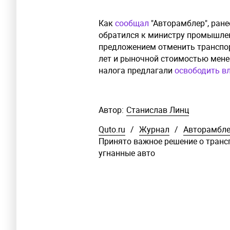
Как
сообщал
"Авторамблер", ран
обратился к министру промышлен
предложением отменить транспор
лет и рыночной стоимостью менее
налога предлагали
освободить в
Автор:
Станислав Линц
Quto.ru
/
Журнал
/
Авторамбл
Принято важное решение о транс
угнанные авто