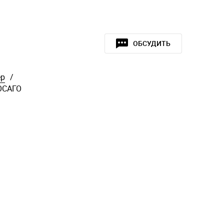
ОБСУДИТЬ
ер
/
 ОСАГО