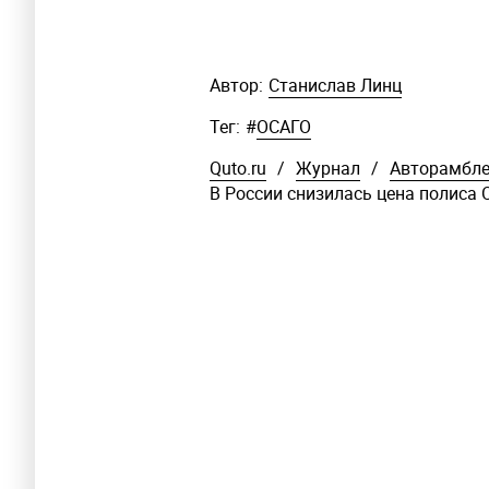
Автор:
Станислав Линц
Тег:
#
ОСАГО
Quto.ru
/
Журнал
/
Авторамбл
В России снизилась цена полиса