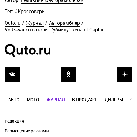
Автор:
Редакция «Авторамблера»
Тег:
#
Кроссоверы
Quto.ru
/
Журнал
/
Авторамблер
/
Volkswagen готовит "убийцу" Renault Captur
АВТО
МОТО
ЖУРНАЛ
В ПРОДАЖЕ
ДИЛЕРЫ
ОТ
Редакция
Размещение рекламы