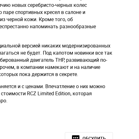
ичию новых серебристо-черных колес
 паре спортивных кресел в салоне и
из черной кожи. Кроме того, об
еспрестанно напоминать разнообразные
пециальной версией никаких модернизированных
гаться не будет. Под капотом новинки все так
рбированный двигатель THP, развивающий по-
рочем, в компании намекают и на наличие
которых пока держится в секрете.
няется и с ценами. Впечатление о них можно
стоимости RCZ Limited Edition, которая
ро.
ОБСУДИТЬ