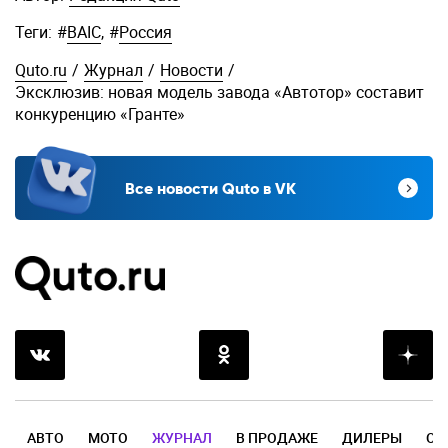
Теги:
#
BAIC
,
#
Россия
Quto.ru
/
Журнал
/
Новости
/
Эксклюзив: новая модель завода «Автотор» составит
конкуренцию «Гранте»
Все новости Quto в VK
АВТО
МОТО
ЖУРНАЛ
В ПРОДАЖЕ
ДИЛЕРЫ
ОТ