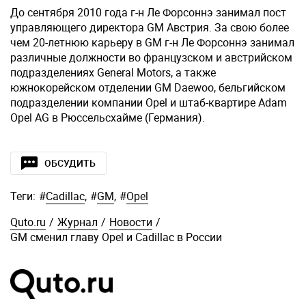
До сентября 2010 года г-н Ле Форсоннэ занимал пост
управляющего директора GM Австрия. За свою более
чем 20-летнюю карьеру в GM г-н Ле Форсоннэ занимал
различные должности во французском и австрийском
подразделениях General Motors, а также
южнокорейском отделении GM Daewoo, бельгийском
подразделении компании Opel и штаб-квартире Adam
Opel AG в Рюссельсхайме (Германия).
ОБСУДИТЬ
Теги:
#
Cadillac
,
#
GM
,
#
Opel
Quto.ru
/
Журнал
/
Новости
/
GM сменил главу Opel и Cadillac в России