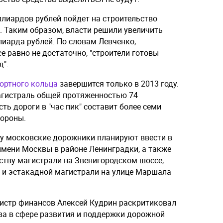
иллиардов рублей пойдет на строительство
. Таким образом, власти решили увеличить
лиарда рублей. По словам Левченко,
е равно не достаточно, "строители готовы
д".
портного кольца
завершится только в 2013 году.
агистраль общей протяженностью 74
ть дороги в "час пик" составит более семи
тороны.
ду московские дорожники планируют ввести в
имени Москвы в районе Ленинградки, а также
ству магистрали на Звенигородском шоссе,
а и эстакадной магистрали на улице Маршала
нистр финансов Алексей Кудрин раскритиковал
ва в сфере развития и поддержки дорожной