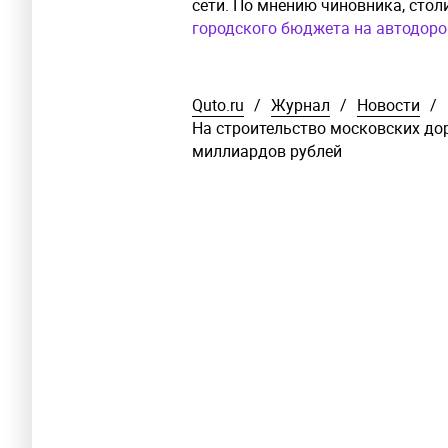
сети. По мнению чиновника, сто
городского бюджета на автодоро
Quto.ru
/
Журнал
/
Новости
/
На строительство московских дор
миллиардов рублей