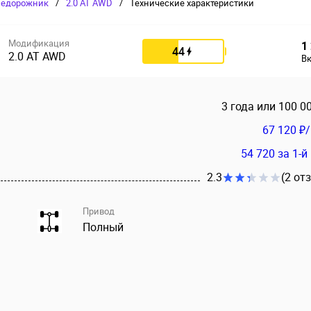
недорожник
/
2.0 AT AWD
/
Технические характеристики
Модификация
1
44
2.0 AT AWD
В
3 года или 100 0
67 120 ₽
54 720
за 1-й
2.3
(2 от
Привод
Полный