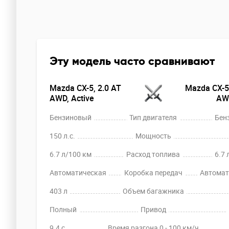
Эту модель часто сравнивают
Mazda CX-5, 2.0 AT
Mazda CX-5,
AWD, Active
AWD
Бензиновый
Тип двигателя
Бен
150 л.с.
Мощность
6.7 л/100 км
Расход топлива
6.7 
Автоматическая
Коробка передач
Автомат
403 л
Объем багажника
Полный
Привод
9.4 c
Время разгона 0 - 100 км/ч