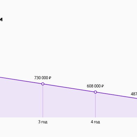
и
730 000 ₽
608 000 ₽
487
3 год
4 год