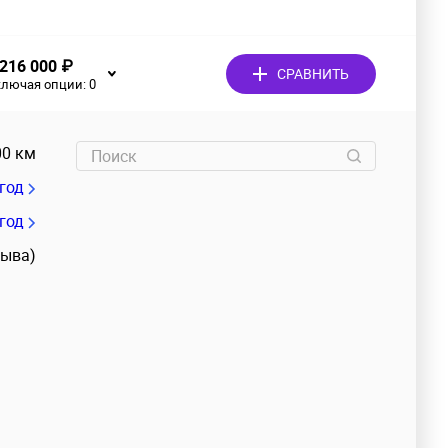
 216 000 ₽
СРАВНИТЬ
ключая опции:
0
00 км
/год
 год
зыва)