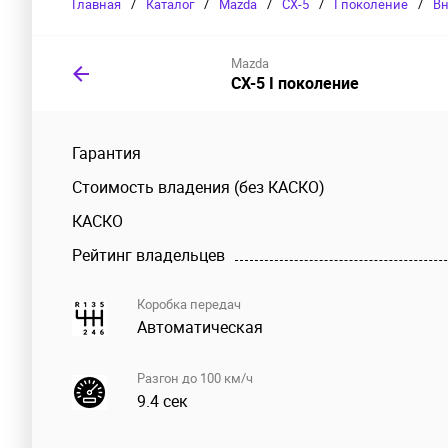
Главная
/
Каталог
/
Mazda
/
CX-5
/
I поколение
/
В
Mazda
CX-5 I поколение
Гарантия
Стоимость владения (без КАСКО)
КАСКО
Рейтинг владельцев
Коробка передач
Автоматическая
Разгон до 100 км/ч
9.4 сек