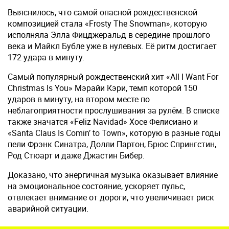
Выяснилось, что самой опасной рождественской
композицией стала «Frosty The Snowman», которую
исполняла Элла Фицджеральд в середине прошлого
века и Майкл Бубле уже в нулевых. Её ритм достигает
172 удара в минуту.
Самый популярный рождественский хит «All I Want For
Christmas Is You» Мэрайи Кэри, темп которой 150
ударов в минуту, на втором месте по
неблагоприятности прослушивания за рулём. В списке
также значатся «Feliz Navidad» Хосе Фелисиано и
«Santa Claus Is Comin’ to Town», которую в разные годы
пели Фрэнк Синатра, Долли Партон, Брюс Спрингстин,
Род Стюарт и даже Джастин Бибер.
Доказано, что энергичная музыка оказывает влияние
на эмоциональное состояние, ускоряет пульс,
отвлекает внимание от дороги, что увеличивает риск
аварийной ситуации.