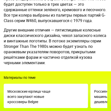
будет доступен только в трех цветах — это
сдержанные оттенки зелёного, кремового и песочного.
Все три колера выбраны из палитры первых партий G-
Class серии W460, выпускавшегося с 1979 года.
Другие внешние отличия — пятиспицевые колесные
диски классического дизайна, чехол запасного колеса
и винтажные логотипы. В потоке экземпляры серии
Stronger Than The 1980s можно будет узнать по
оранжевым указателям поворотов, прикрытыми
решётками фарам и частично отделкой кузова
черными элементами.
Материалы по теме
Московские юрлица чаще
Россияна
всего закупают новые
машины ст
кроссоверы Belgee
дешевле 