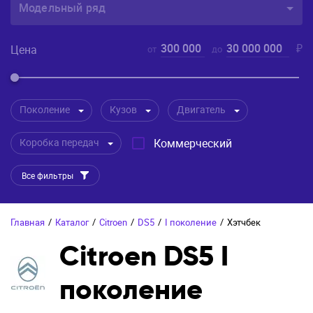
Модельный ряд
300 000
30 000 000
₽
Цена
от
до
Поколение
Кузов
Двигатель
Коробка передач
Коммерческий
Все фильтры
Главная
/
Каталог
/
Citroen
/
DS5
/
I поколение
/
Хэтчбек
Citroen DS5 I
поколение