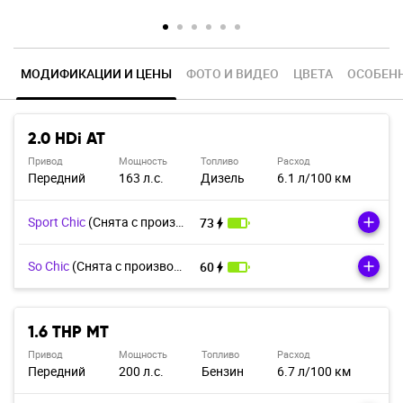
МОДИФИКАЦИИ И ЦЕНЫ
ФОТО И ВИДЕО
Ц
В
Е
Т
А
ОСОБЕН
2.0 HDi AT
Привод
Мощность
Топливо
Расход
Передний
163 л.с.
Дизель
6.1 л/100 км
Sport Chic
(Cнята с производства)
73
So Chic
(Cнята с производства)
60
1.6 THP MT
Привод
Мощность
Топливо
Расход
Передний
200 л.с.
Бензин
6.7 л/100 км