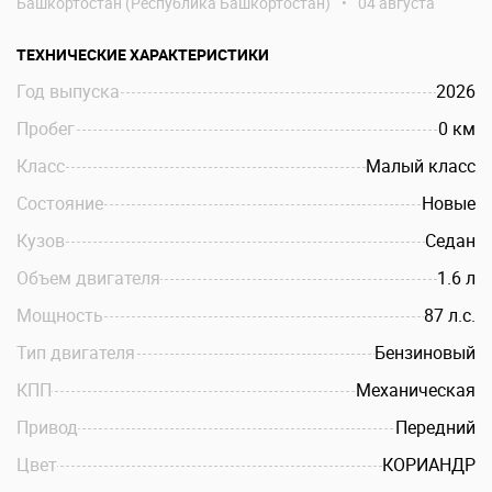
Башкортостан (Республика Башкортостан)
•
04 августа
ТЕХНИЧЕСКИЕ ХАРАКТЕРИСТИКИ
Год выпуска
2026
Пробег
0 км
Класс
Малый класс
Состояние
Новые
Кузов
Седан
Объем двигателя
1.6 л
Мощность
87 л.c.
Тип двигателя
Бензиновый
КПП
Механическая
Привод
Передний
Цвет
КОРИАНДР