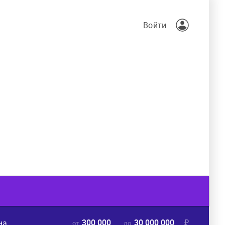
Войти
300 000
30 000 000
₽
на
от
до