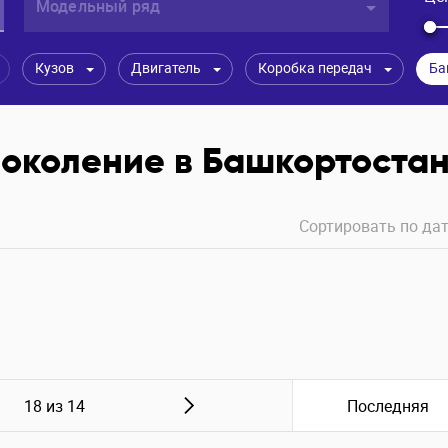
Модельный ряд
Кузов
Двигатель
Коробка передач
 поколение в Башкортоста
Сортировать по
дат
18 из 14
Последняя