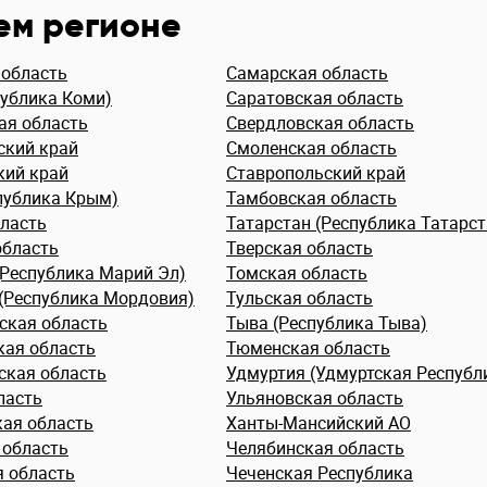
ем регионе
 область
Самарская область
публика Коми)
Саратовская область
ая область
Свердловская область
ский край
Смоленская область
кий край
Ставропольский край
публика Крым)
Тамбовская область
бласть
Татарстан (Республика Татарст
область
Тверская область
(Республика Марий Эл)
Томская область
(Республика Мордовия)
Тульская область
ская область
Тыва (Республика Тыва)
кая область
Тюменская область
ская область
Удмуртия (Удмуртская Республ
ласть
Ульяновская область
кая область
Ханты-Мансийский АО
 область
Челябинская область
я область
Чеченская Республика