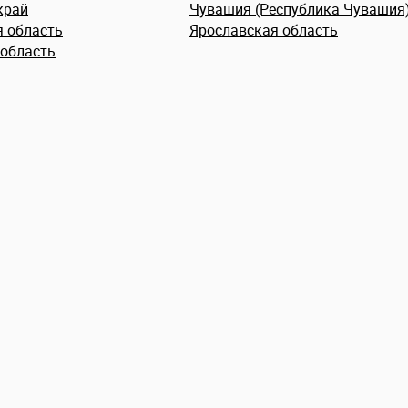
край
Чувашия (Республика Чувашия
я область
Ярославская область
 область