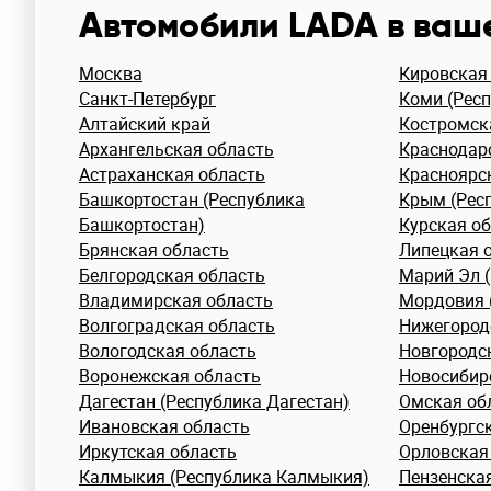
Автомобили LADA в ваш
Москва
Кировская
Санкт-Петербург
Коми (Рес
Алтайский край
Костромск
Архангельская область
Краснодар
Астраханская область
Красноярс
Башкортостан (Республика
Крым (Рес
Башкортостан)
Курская о
Брянская область
Липецкая 
Белгородская область
Марий Эл 
Владимирская область
Мордовия 
Волгоградская область
Нижегород
Вологодская область
Новгородс
Воронежская область
Новосибир
Дагестан (Республика Дагестан)
Омская об
Ивановcкая область
Оренбургс
Иркутская область
Орловская
Калмыкия (Республика Калмыкия)
Пензенска