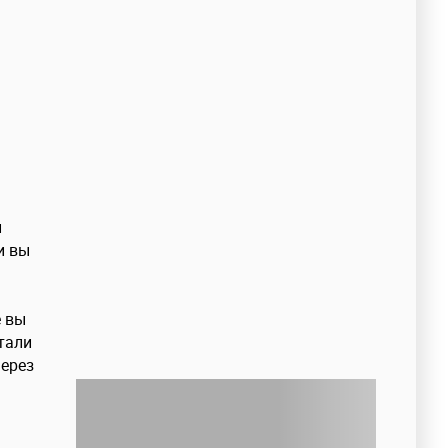
й
и вы
е вы
тали
через