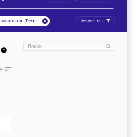
Башкортостан (Республика Башкортостан)
Все фильтры
не
е